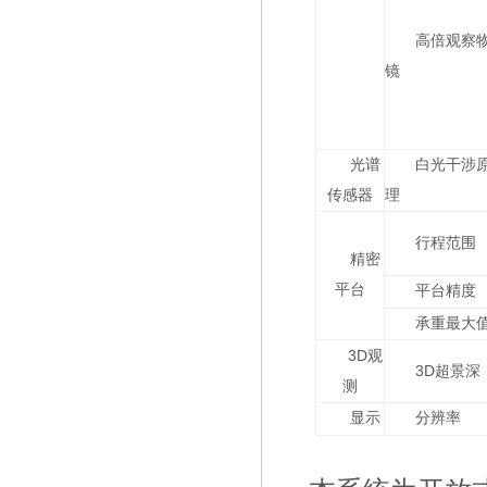
高倍观察
镜
光谱
白光干涉
传感器
理
行程范围
精密
平台
平台精度
承重最大
3D
观
3D
超景深
测
显示
分辨率