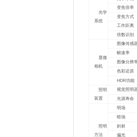
变焦倍率
光学
变焦方式
系统
工作距离
倍数识别
图像传感
帧速率
显微
图像分辨
相机
色彩还原
HDR
功能
视觉照明
照明
装置
光源寿命
明场
暗场
照明
斜射
方法
偏光